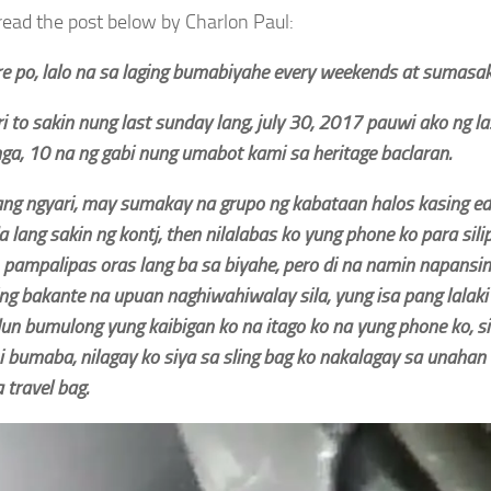
read the post below by Charlon Paul:
e po, lalo na sa laging bumabiyahe every weekends at sumasak
 to sakin nung last sunday lang, july 30, 2017 pauwi ako ng la
a, 10 na ng gabi nung umabot kami sa heritage baclaran.
ang ngyari, may sumakay na grupo ng kabataan halos kasing ed
lang sakin ng kontj, then nilalabas ko yung phone ko para sili
, pampalipas oras lang ba sa biyahe, pero di na namin napansin
g bakante na upuan naghiwahiwalay sila, yung isa pang lalak
un bumulong yung kaibigan ko na itago ko na yung phone ko, si
i bumaba, nilagay ko siya sa sling bag ko nakalagay sa unahan 
 travel bag.