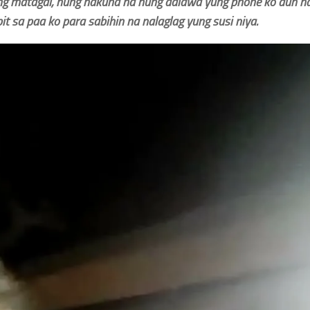
ng matagal, nung nakuha na nung dalawa yung phone ko dun 
t sa paa ko para sabihin na nalaglag yung susi niya.