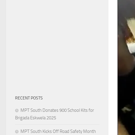
RECENT POSTS
MPT South Donates 900 School Kits for
Brigada Eskwela 2025
MPT South Kicks Off Road Safety Month