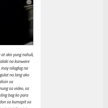
t ako yung nahuli,
alaki na kunware
 may nilaglag na
agulat na lang ako
lisin sa
nung sa video, sa
ling bag ko para
don sa kumapit sa