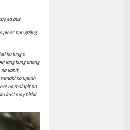
ay sa bus.
s piñas non galing
ad ko lang o
pin lang kung anong
 na kahit
i tumabi sa upuan
nce na malapit na
ko kasi may bitbit