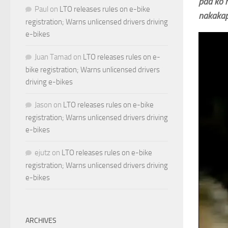
paa ko 
Paul
on
LTO releases rules on e-bike
nakakapi
registration; Warns unlicensed drivers driving
e-bikes
Juan Tamad
on
LTO releases rules on e-
bike registration; Warns unlicensed drivers
driving e-bikes
Jason
on
LTO releases rules on e-bike
registration; Warns unlicensed drivers driving
e-bikes
ejutz
on
LTO releases rules on e-bike
registration; Warns unlicensed drivers driving
e-bikes
ARCHIVES