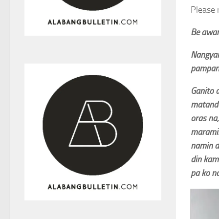
Please 
Be awar
Nangyari
pampang
Ganito 
matanda 
oras na
maramin
namin d
din kam
pa ko na