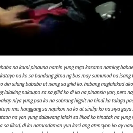
baba na kami pinauna namin yung mga kasama naming babae a
katayo na ko sa bandang gitna ng bus may sumunod na isang l
 din silang bababa at isang sa gilid ko, habang naglalakad ako
g lalaking nakaupo sa sa gilid ko di ko na pinansin yon, pero n
akap niya yung paa ko na sobrang higpit na hindi ka talaga paa
tayo mo, hanggang sa napikon na ko at sinilip ko na siya gaya 
taon na yon yung dalawang lalaki sa likod ko hinatak na yung s
 sa likod, di ko naramdaman yun kasi ang atensyon ko ay nan