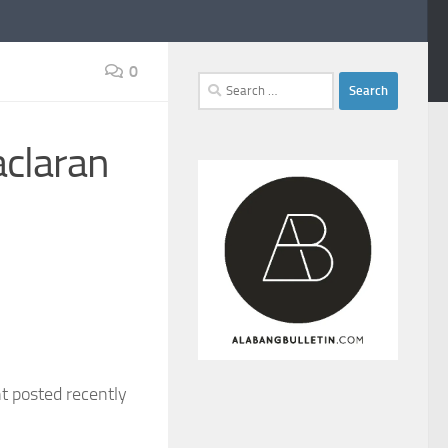
0
Search
for:
aclaran
nt posted recently