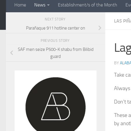
Home
News
Establishment/s of the Month
Ev
NEXT STORY
LAS PIÑ
Parañaque 911 hotline center on
PREVIOUS STORY
Lag
SAF men seize P500-K shabu from Bilibid
guard
BY
ALAB
Take ca
Always 
Don’t t
These a
by anot