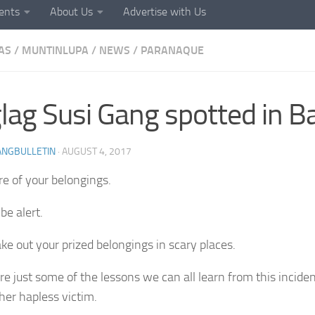
ents
About Us
Advertise with Us
AS
/
MUNTINLUPA
/
NEWS
/
PARANAQUE
lag Susi Gang spotted in B
ANGBULLETIN
·
AUGUST 4, 2017
re of your belongings.
be alert.
ake out your prized belongings in scary places.
re just some of the lessons we can all learn from this incide
her hapless victim.