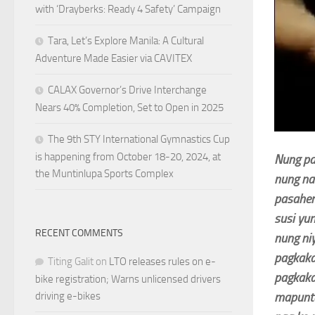
with ‘Drayberks: Ready 4 Safety’ Campaign
Tara, Let’s Explore Manila: A Cultural
Adventure Made Easier via CAVITEX
CALAX Governor’s Drive Interchange
Nears 40% Completion, Set to Open in 2025
The 9th STY International Gymnastics Cup
is happening from October 18-20, 2024, at
Nung pa
the Muntinlupa Sports Complex
nung na
pasahero
susi yun
RECENT COMMENTS
nung niy
pagkaka
Titing Galit
on
LTO releases rules on e-
pagkaka
bike registration; Warns unlicensed drivers
driving e-bikes
mapunta